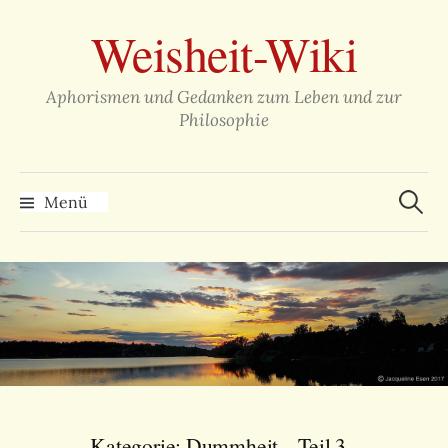
Zum
Weisheit-Wiki
Inhalt
überspringen
Aphorismen und Gedanken zum Leben und zur
Philosophie
Suche
nach:
Menü
Kategorie:
Dummheit – Teil 3