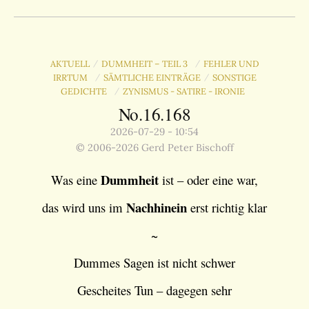
AKTUELL
DUMMHEIT – TEIL 3
FEHLER UND
/
/
IRRTUM
SÄMTLICHE EINTRÄGE
SONSTIGE
/
/
GEDICHTE
ZYNISMUS - SATIRE - IRONIE
/
No.16.168
2026-07-29 - 10:54
© 2006-2026 Gerd Peter Bischoff
Dummheit
Was eine
ist – oder eine war,
Nachhinein
das wird uns im
erst richtig klar
~
Dummes Sagen ist nicht schwer
Gescheites Tun – dagegen sehr