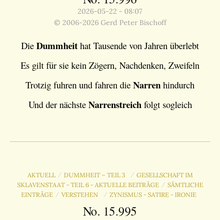
2026-05-22 - 08:07
© 2006-2026 Gerd Peter Bischoff
Dummheit
Die
hat Tausende von Jahren überlebt
Es gilt für sie kein Zögern, Nachdenken, Zweifeln
Narren
Trotzig fuhren und fahren die
hindurch
Narrenstreich
Und der nächste
folgt sogleich
AKTUELL
DUMMHEIT – TEIL 3
GESELLSCHAFT IM
/
/
SKLAVENSTAAT - TEIL 6 - AKTUELLE BEITRÄGE
SÄMTLICHE
/
EINTRÄGE
VERSTEHEN
ZYNISMUS - SATIRE - IRONIE
/
/
No. 15.995