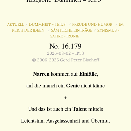
AKTUELL
DUMMHEIT – TEIL 3
FREUDE UND HUMOR
IM
/
/
/
REICH DER IDEEN
SÄMTLICHE EINTRÄGE
ZYNISMUS -
/
/
SATIRE - IRONIE
No. 16.179
2026-08-02 - 11:53
© 2006-2026 Gerd Peter Bischoff
Narren
Einfälle
kommen auf
,
Genie
auf die manch ein
nicht käme
+
Talent
Und das ist auch ein
mittels
Leichtsinn, Ausgelassenheit und Übermut