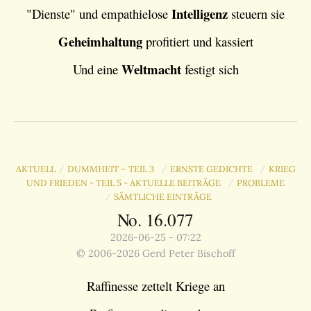
Intelligenz
"Dienste" und empathielose
steuern sie
Geheimhaltung
profitiert und kassiert
Weltmacht
Und eine
festigt sich
AKTUELL
DUMMHEIT – TEIL 3
ERNSTE GEDICHTE
KRIEG
/
/
/
UND FRIEDEN - TEIL 5 - AKTUELLE BEITRÄGE
PROBLEME
/
SÄMTLICHE EINTRÄGE
/
No. 16.077
2026-06-25 - 07:22
© 2006-2026 Gerd Peter Bischoff
Raffinesse zettelt Kriege an