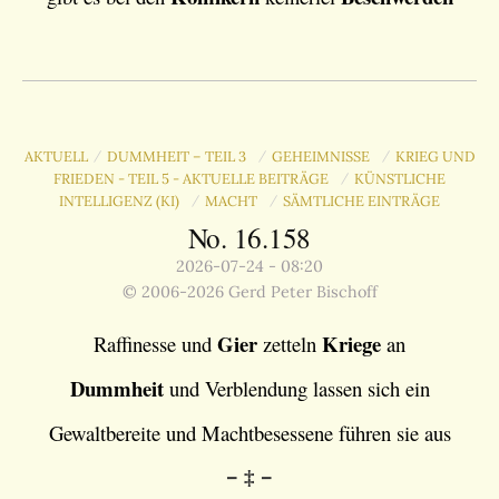
AKTUELL
DUMMHEIT – TEIL 3
GEHEIMNISSE
KRIEG UND
/
/
/
FRIEDEN - TEIL 5 - AKTUELLE BEITRÄGE
KÜNSTLICHE
/
INTELLIGENZ (KI)
MACHT
SÄMTLICHE EINTRÄGE
/
/
No. 16.158
2026-07-24 - 08:20
© 2006-2026 Gerd Peter Bischoff
Gier
Kriege
Raffinesse und
zetteln
an
Dummheit
und Verblendung lassen sich ein
Gewaltbereite und Machtbesessene führen sie aus
– ‡ –