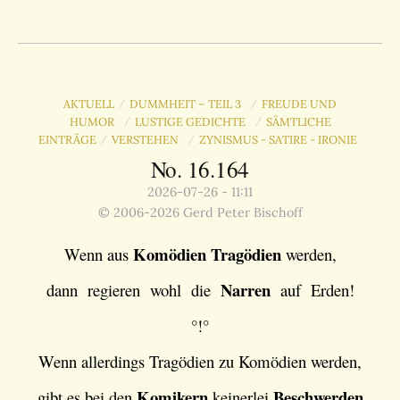
AKTUELL
DUMMHEIT – TEIL 3
FREUDE UND
/
/
HUMOR
LUSTIGE GEDICHTE
SÄMTLICHE
/
/
EINTRÄGE
VERSTEHEN
ZYNISMUS - SATIRE - IRONIE
/
/
No. 16.164
2026-07-26 - 11:11
© 2006-2026 Gerd Peter Bischoff
Komödien
Tragödien
Wenn aus
werden,
Narren
dann regieren wohl die
auf Erden!
°!°
Wenn allerdings Tragödien zu Komödien werden,
Komikern
Beschwerden
gibt es bei den
keinerlei