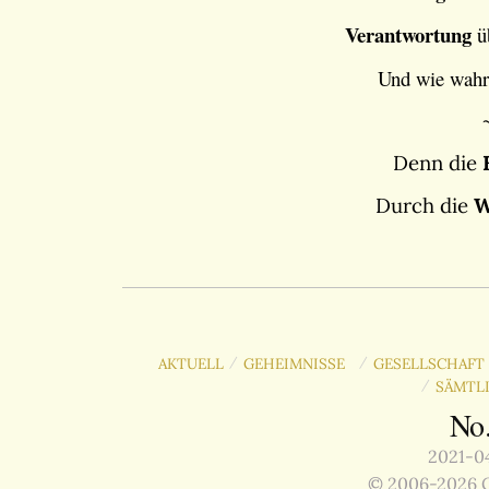
Verantwortung
ü
Und wie wahr!
Denn die
Durch die
W
AKTUELL
GEHEIMNISSE
GESELLSCHAFT 
/
/
SÄMTL
/
No
2021-04
© 2006-2026 G