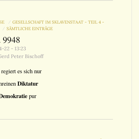
SSE
GESELLSCHAFT IM SKLAVENSTAAT - TEIL 4 -
/
E
SÄMTLICHE EINTRÄGE
/
. 9948
-22 - 13:23
erd Peter Bischoff
egiert es sich nur
Diktatur
enreinen
Demokratie
pur