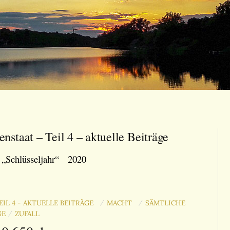
enstaat – Teil 4 – aktuelle Beiträge
„Schlüsseljahr“ 2020
EIL 4 - AKTUELLE BEITRÄGE
MACHT
SÄMTLICHE
/
/
GE
ZUFALL
/