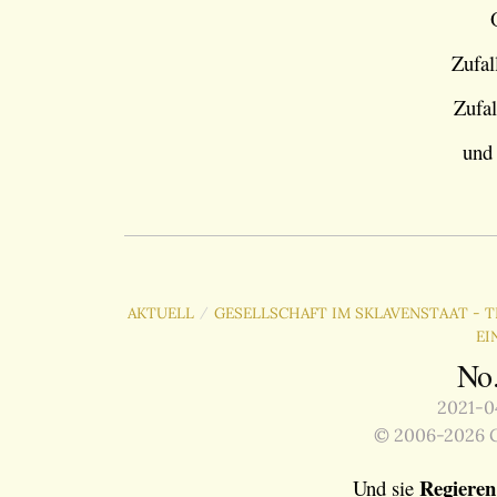
Zufal
Zufal
und 
AKTUELL
GESELLSCHAFT IM SKLAVENSTAAT - T
/
EI
No
2021-04
© 2006-2026 G
Regieren
Und sie