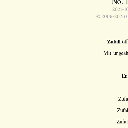
No. 
2021-10
© 2006-2026 G
Zufall
öff
Mit 'ungea
En
Zufa
Zufal
Zufal