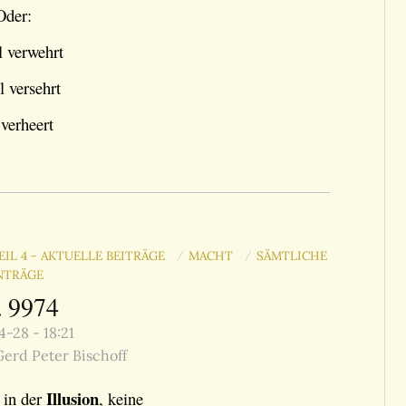
Oder:
l verwehrt
l versehrt
verheert
EIL 4 - AKTUELLE BEITRÄGE
MACHT
SÄMTLICHE
/
/
NTRÄGE
. 9974
-28 - 18:21
erd Peter Bischoff
Illusion
in der
, keine