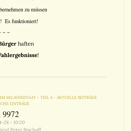
bernehmen zu müssen
 Es funktioniert!
~ ~ ~
Bürger
haften
ahlergebnisse
!
IM SKLAVENSTAAT - TEIL 4 - AKTUELLE BEITRÄGE
ICHE EINTRÄGE
. 9972
-28 - 10:20
erd Peter Bischoff