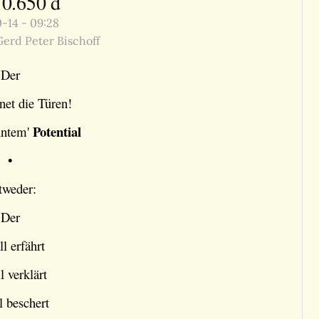
10.650 d
-14 - 09:28
erd Peter Bischoff
Der
net die Türen!
Potential
hntem'
•
tweder:
Der
ll erfährt
l verklärt
l beschert