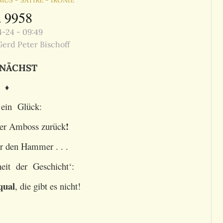
MUS - SATIRE - IRONIE
. 9958
-24 - 09:49
erd Peter Bischoff
NÄCHST
♦
ein Glück:
!
der Amboss zurück
r den Hammer . . .
it der Geschicht‘:
qual
, die gibt es nicht!