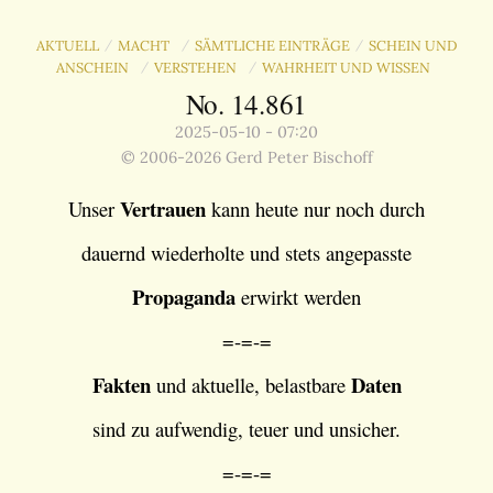
AKTUELL
MACHT
SÄMTLICHE EINTRÄGE
SCHEIN UND
/
/
/
ANSCHEIN
VERSTEHEN
WAHRHEIT UND WISSEN
/
/
No. 14.861
2025-05-10 - 07:20
© 2006-2026 Gerd Peter Bischoff
Vertrauen
Unser
kann heute nur noch durch
dauernd wiederholte und stets angepasste
Propaganda
erwirkt werden
=-=-=
Fakten
Daten
und aktuelle, belastbare
sind zu aufwendig, teuer und unsicher.
=-=-=