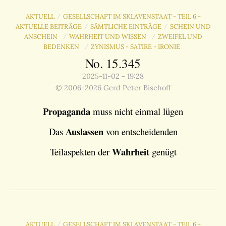
AKTUELL
GESELLSCHAFT IM SKLAVENSTAAT - TEIL 6 -
/
AKTUELLE BEITRÄGE
SÄMTLICHE EINTRÄGE
SCHEIN UND
/
/
ANSCHEIN
WAHRHEIT UND WISSEN
ZWEIFEL UND
/
/
BEDENKEN
ZYNISMUS - SATIRE - IRONIE
/
No. 15.345
2025-11-02 - 19:28
© 2006-2026 Gerd Peter Bischoff
Propaganda
muss nicht einmal lügen
Auslassen
Das
von entscheidenden
Wahrheit
Teilaspekten der
genügt
AKTUELL
GESELLSCHAFT IM SKLAVENSTAAT - TEIL 6 -
/