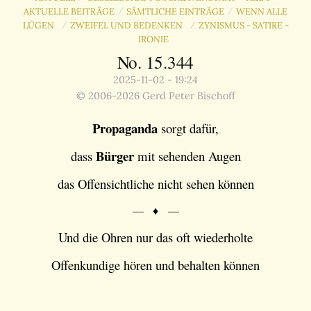
AKTUELLE BEITRÄGE
SÄMTLICHE EINTRÄGE
WENN ALLE
/
/
LÜGEN
ZWEIFEL UND BEDENKEN
ZYNISMUS - SATIRE -
/
/
IRONIE
No. 15.344
2025-11-02 - 19:24
© 2006-2026 Gerd Peter Bischoff
Propaganda
sorgt dafür,
Bürger
dass
mit sehenden Augen
das Offensichtliche nicht sehen können
— ♦ —
Und die Ohren nur das oft wiederholte
Offenkundige hören und behalten können