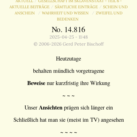
AKTUELL
GESELLSCHAFT IM SKLAVENSTAAT - TEIL 6 -
/
AKTUELLE BEITRÄGE
SÄMTLICHE EINTRÄGE
SCHEIN UND
/
/
ANSCHEIN
WAHRHEIT UND WISSEN
ZWEIFEL UND
/
/
BEDENKEN
No. 14.816
2025-04-25 - 11:48
© 2006-2026 Gerd Peter Bischoff
Heutzutage
behalten mündlich vorgetragene
Beweise
nur kurzfristig ihre Wirkung
~ ~ ~
Ansichten
Unser
prägen sich länger ein
Schließlich hat man sie (meist im TV) angesehen
~ ~ ~ ~