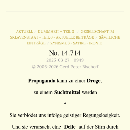
AKTUELL
DUMMHEIT – TEIL 3
GESELLSCHAFT IM
/
/
SKLAVENSTAAT - TEIL 6 - AKTUELLE BEITRÄGE
SÄMTLICHE
/
EINTRÄGE
ZYNISMUS - SATIRE - IRONIE
/
No. 14.714
2025-03-27 - 09:19
© 2006-2026 Gerd Peter Bischoff
Propaganda
Droge
kann zu einer
,
Suchtmittel
zu einem
werden
•
Sie verblödet uns infolge geistiger Regungslosigkeit.
Delle
Und sie verursacht eine
auf der Stirn durch