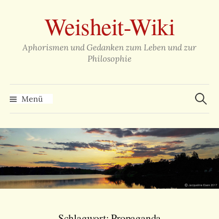
Zum
Weisheit-Wiki
Inhalt
überspringen
Aphorismen und Gedanken zum Leben und zur
Philosophie
Suche
nach:
Menü
Schlagwort:
Propaganda