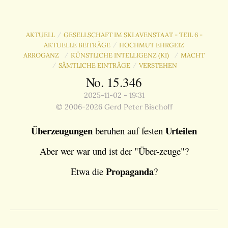
AKTUELL
GESELLSCHAFT IM SKLAVENSTAAT - TEIL 6 -
/
AKTUELLE BEITRÄGE
HOCHMUT EHRGEIZ
/
ARROGANZ
KÜNSTLICHE INTELLIGENZ (KI)
MACHT
/
/
SÄMTLICHE EINTRÄGE
VERSTEHEN
/
/
No. 15.346
2025-11-02 - 19:31
© 2006-2026 Gerd Peter Bischoff
Überzeugungen
Urteilen
beruhen auf festen
Aber wer war und ist der "Über-zeuge"?
Propaganda
Etwa die
?