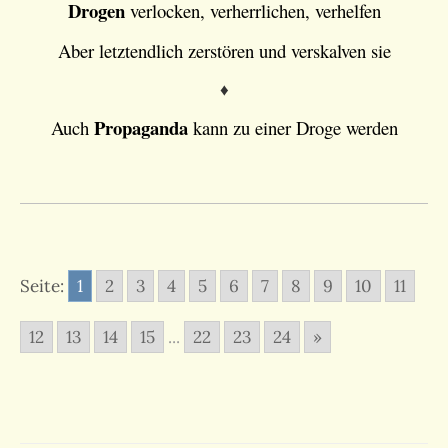
Drogen
verlocken, verherrlichen, verhelfen
Aber letztendlich zerstören und verskalven sie
♦
Propaganda
Auch
kann zu einer Droge werden
Seite:
1
2
3
4
5
6
7
8
9
10
11
12
13
14
15
...
22
23
24
»