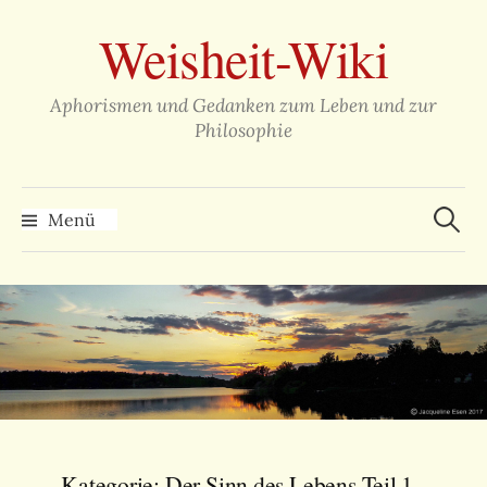
Zum
Weisheit-Wiki
Inhalt
überspringen
Aphorismen und Gedanken zum Leben und zur
Philosophie
Suche
nach:
Menü
Kategorie:
Der Sinn des Lebens Teil 1