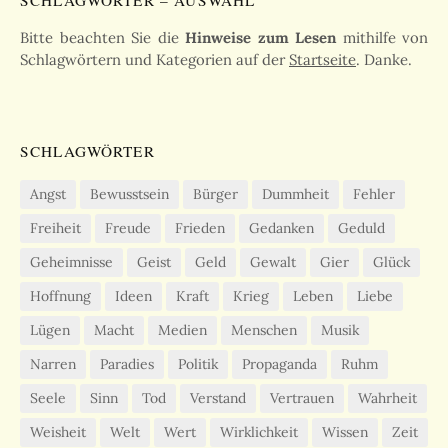
SCHLAGWÖRTER – AUSWAHL
Bitte beachten Sie die
Hinweise zum Lesen
mithilfe von
Schlagwörtern und Kategorien auf der
Startseite
. Danke.
SCHLAGWÖRTER
Angst
Bewusstsein
Bürger
Dummheit
Fehler
Freiheit
Freude
Frieden
Gedanken
Geduld
Geheimnisse
Geist
Geld
Gewalt
Gier
Glück
Hoffnung
Ideen
Kraft
Krieg
Leben
Liebe
Lügen
Macht
Medien
Menschen
Musik
Narren
Paradies
Politik
Propaganda
Ruhm
Seele
Sinn
Tod
Verstand
Vertrauen
Wahrheit
Weisheit
Welt
Wert
Wirklichkeit
Wissen
Zeit