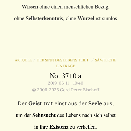
Wissen
ohne einen menschlichen Bezug,
Selbsterkenntnis
Wurzel
ohne
, ohne
ist sinnlos
AKTUELL
DER SINN DES LEBENS TEIL 1
SÄMTLICHE
/
/
EINTRÄGE
No. 3710 a
2019-06-11 - 10:40
© 2006-2026 Gerd Peter Bischoff
Der
Geist
trat einst aus der
Seele
aus,
Sehnsucht
um der
des Lebens nach sich selbst
Existenz
in ihre
zu verhelfen.