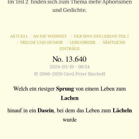
Im Teil 2 finden sich zum Thema mehr Aphorismen
und Gedichte.
AKTUELL
AN DIE WEISHEIT
DER SINN DES LEBENS TEIL 1
/
/
FREUDE UND HUMOR
LEBENSREISE
SÄMTLICHE
/
/
/
EINTRÄGE
No. 13.640
2024-03-19 - 08:54
© 2006-2026 Gerd Peter Bischoff
Sprung
Welch ein riesiger
von einem Leben zum
Lachen
Dasein
Lächeln
hinauf in ein
, bei dem das Leben zum
wurde