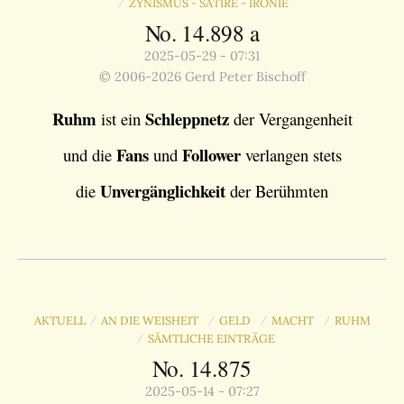
ZYNISMUS - SATIRE - IRONIE
/
No. 14.898 a
2025-05-29 - 07:31
© 2006-2026 Gerd Peter Bischoff
Ruhm
Schleppnetz
ist ein
der Vergangenheit
Fans
Follower
und die
und
verlangen stets
Unvergänglichkeit
die
der Berühmten
AKTUELL
AN DIE WEISHEIT
GELD
MACHT
RUHM
/
/
/
/
SÄMTLICHE EINTRÄGE
/
No. 14.875
2025-05-14 - 07:27