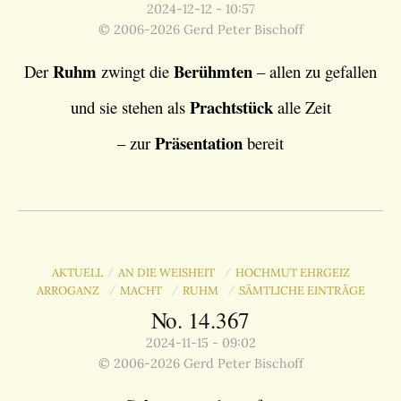
2024-12-12 - 10:57
© 2006-2026 Gerd Peter Bischoff
Ruhm
Berühmten
Der
zwingt die
– allen zu gefallen
Prachtstück
und sie stehen als
alle Zeit
Präsentation
– zur
bereit
AKTUELL
AN DIE WEISHEIT
HOCHMUT EHRGEIZ
/
/
ARROGANZ
MACHT
RUHM
SÄMTLICHE EINTRÄGE
/
/
/
No. 14.367
2024-11-15 - 09:02
© 2006-2026 Gerd Peter Bischoff