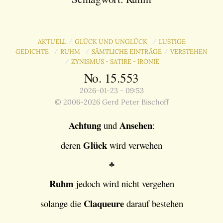
AKTUELL
GLÜCK UND UNGLÜCK
LUSTIGE
/
/
GEDICHTE
RUHM
SÄMTLICHE EINTRÄGE
VERSTEHEN
/
/
/
ZYNISMUS - SATIRE - IRONIE
/
No. 15.553
2026-01-23 - 09:53
© 2006-2026 Gerd Peter Bischoff
Achtung
Ansehen
und
:
Glück
deren
wird verwehen
♣
Ruhm
jedoch wird nicht vergehen
Claqueure
solange die
darauf bestehen