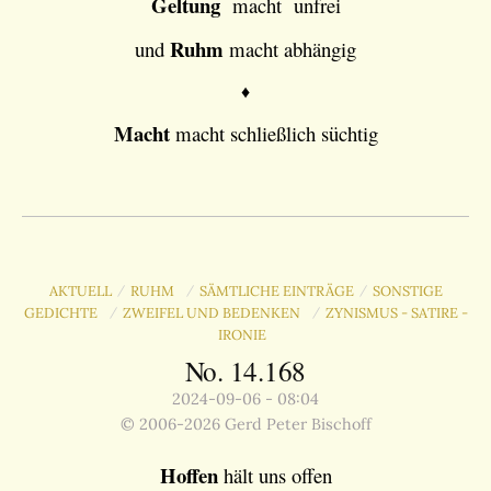
Geltung
macht unfrei
Ruhm
und
macht abhängig
♦
Macht
macht schließlich süchtig
AKTUELL
RUHM
SÄMTLICHE EINTRÄGE
SONSTIGE
/
/
/
GEDICHTE
ZWEIFEL UND BEDENKEN
ZYNISMUS - SATIRE -
/
/
IRONIE
No. 14.168
2024-09-06 - 08:04
© 2006-2026 Gerd Peter Bischoff
Hoffen
hält uns offen