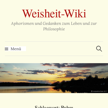
Zum
Weisheit-Wiki
Inhalt
überspringen
Aphorismen und Gedanken zum Leben und zur
Philosophie
Suche
nach:
Menü
Schlagwort:
Ruhm