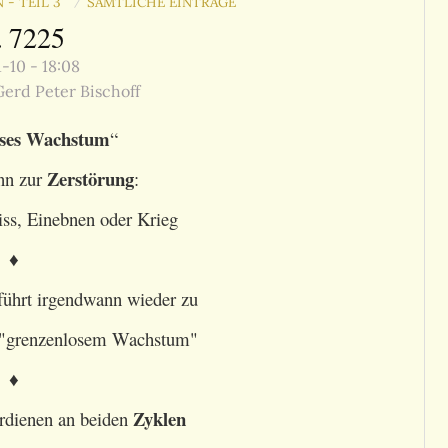
N - TEIL 3
SÄMTLICHE EINTRÄGE
/
. 7225
-10 - 18:08
erd Peter Bischoff
oses Wachstum
“
Zerstörung
nn zur
:
ss, Einebnen oder Krieg
♦
ührt irgendwann wieder zu
 "grenzenlosem Wachstum"
♦
Zyklen
rdienen an beiden