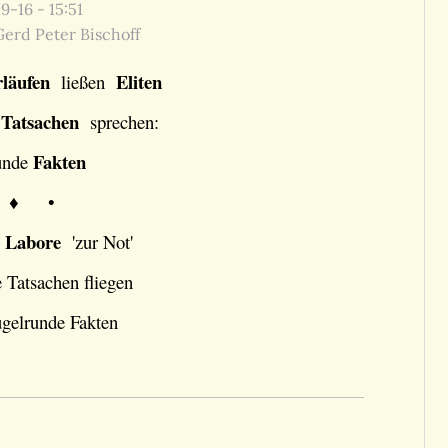
-16 - 15:51
erd Peter Bischoff
läufen
Eliten
ließen
Tatsachen
e
sprechen:
Fakten
unde
 ♦ •
Labore
n
'zur Not'
 Tatsachen fliegen
ugelrunde Fakten