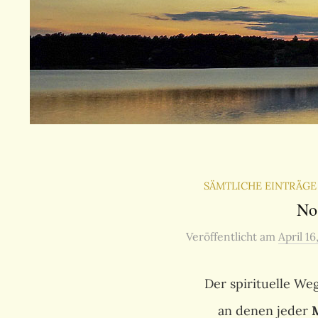
SÄMTLICHE EINTRÄGE
No
Veröffentlicht
am
April 16
Der spirituelle We
an denen jeder