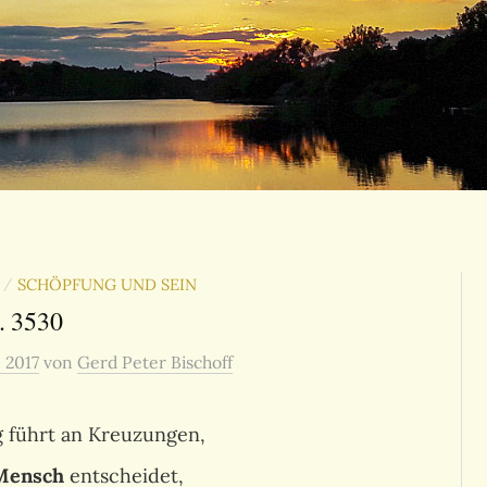
SCHÖPFUNG UND SEIN
/
. 3530
, 2017
von
Gerd Peter Bischoff
g führt an Kreuzungen,
Mensch
entscheidet,