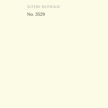
Beitragsnavigation
ÄLTERE BEITRÄGE
No. 3529