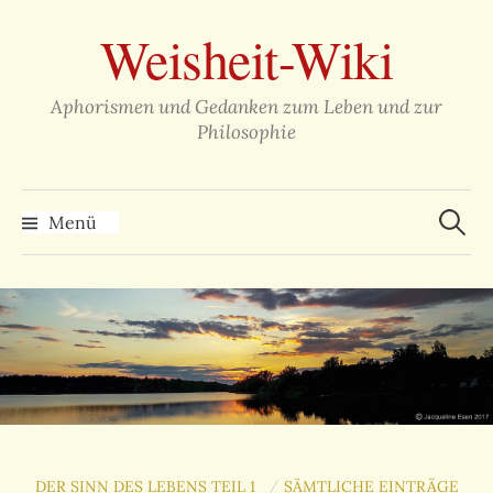
Zum
Weisheit-Wiki
Inhalt
überspringen
Aphorismen und Gedanken zum Leben und zur
Philosophie
Suche
nach:
Menü
DER SINN DES LEBENS TEIL 1
SÄMTLICHE EINTRÄGE
/