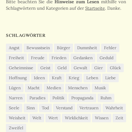
Bitte beachten Sie die
Hinweise zum Lesen
mithilfe von
Schlagwörtern und Kategorien auf der
Startseite
. Danke.
SCHLAGWÖRTER
Angst
Bewusstsein
Bürger
Dummheit
Fehler
Freiheit
Freude
Frieden
Gedanken
Geduld
Geheimnisse
Geist
Geld
Gewalt
Gier
Glück
Hoffnung
Ideen
Kraft
Krieg
Leben
Liebe
Lügen
Macht
Medien
Menschen
Musik
Narren
Paradies
Politik
Propaganda
Ruhm
Seele
Sinn
Tod
Verstand
Vertrauen
Wahrheit
Weisheit
Welt
Wert
Wirklichkeit
Wissen
Zeit
Zweifel