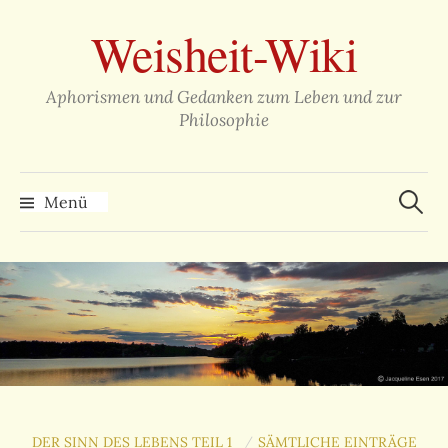
Zum
Weisheit-Wiki
Inhalt
überspringen
Aphorismen und Gedanken zum Leben und zur
Philosophie
Suche
nach:
Menü
DER SINN DES LEBENS TEIL 1
SÄMTLICHE EINTRÄGE
/