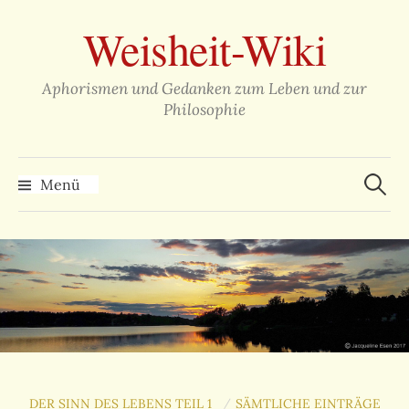
Zum
Weisheit-Wiki
Inhalt
überspringen
Aphorismen und Gedanken zum Leben und zur
Philosophie
Suche
nach:
Menü
DER SINN DES LEBENS TEIL 1
SÄMTLICHE EINTRÄGE
/