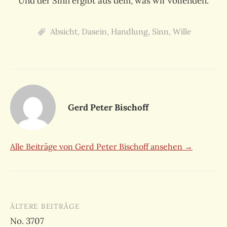
Und der Sinn ergibt aus dem, was wir vollenden.
Absicht
,
Dasein
,
Handlung
,
Sinn
,
Wille
Gerd Peter Bischoff
Alle Beiträge von Gerd Peter Bischoff ansehen →
Beitragsnavigation
ÄLTERE BEITRÄGE
No. 3707