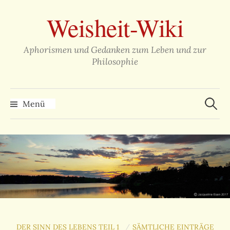
Zum
Weisheit-Wiki
Inhalt
überspringen
Aphorismen und Gedanken zum Leben und zur
Philosophie
Suche
nach:
Menü
DER SINN DES LEBENS TEIL 1
SÄMTLICHE EINTRÄGE
/