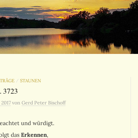
NTRÄGE
STAUNEN
/
. 3723
, 2017
von
Gerd Peter Bischoff
beachtet und würdigt.
olgt das
Erkennen
,