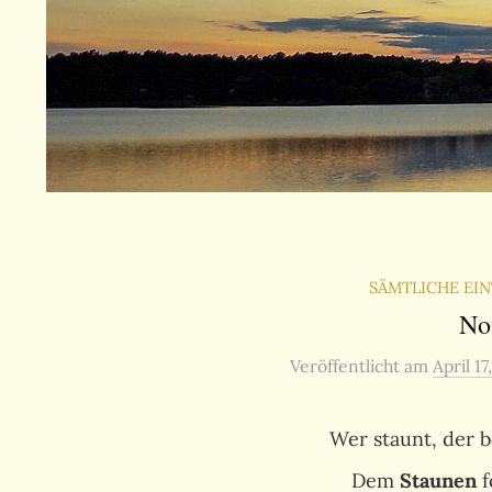
SÄMTLICHE EI
No
Veröffentlicht
am
April 17
Wer staunt, der 
Dem
Staunen
f