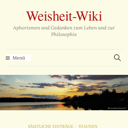
Zum
Weisheit-Wiki
Inhalt
überspringen
Aphorismen und Gedanken zum Leben und zur
Philosophie
Suche
nach:
Menü
SÄMTLICHE EINTRÄGE
STAUNEN
/