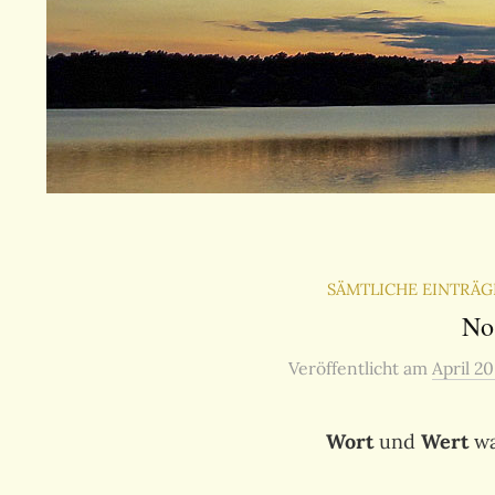
SÄMTLICHE EINTRÄG
No
Veröffentlicht
am
April 20
Wort
und
Wert
wa