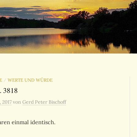
E
WERTE UND WÜRDE
/
. 3818
, 2017
von
Gerd Peter Bischoff
ren einmal identisch.