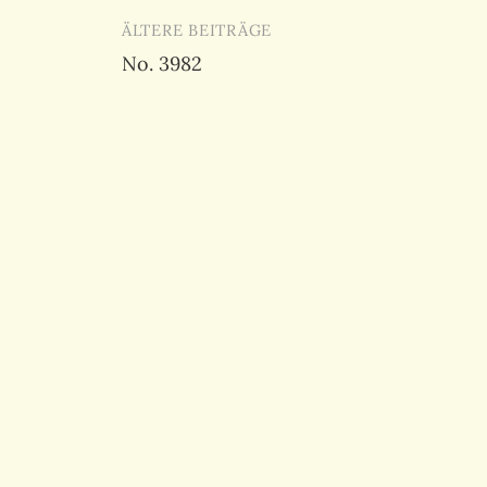
Beitragsnavigation
ÄLTERE BEITRÄGE
No. 3982