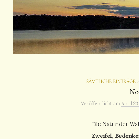
SÄMTLICHE EINTRÄGE
No
Veröffentlicht
am
April 23
Die Natur der Wah
Zweifel
,
Bedenke