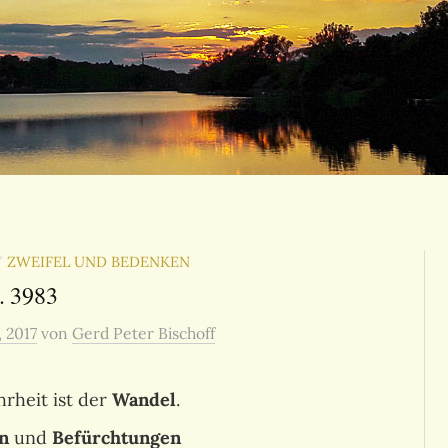
ZWEIFEL UND BEDENKEN
/
. 3983
, 2017
von
Gerd Peter Bischoff
rheit ist der
Wandel
.
n
und
Befürchtungen