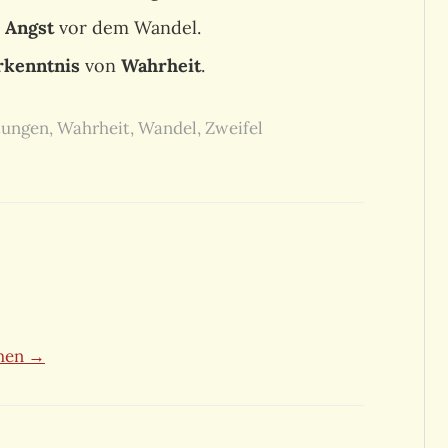
r
Angst
vor dem Wandel.
rkenntnis
von
Wahrheit
.
tungen
,
Wahrheit
,
Wandel
,
Zweifel
ehen →