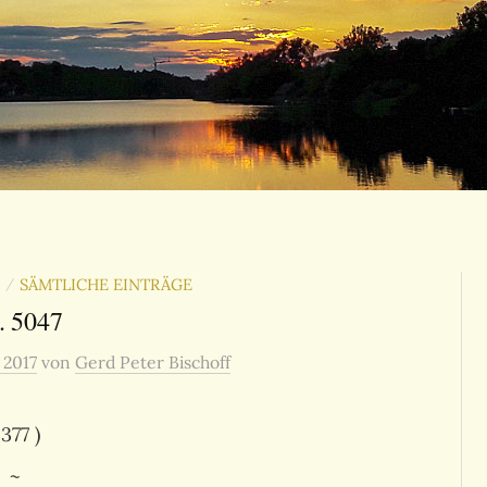
SÄMTLICHE EINTRÄGE
/
. 5047
, 2017
von
Gerd Peter Bischoff
 377 )
~