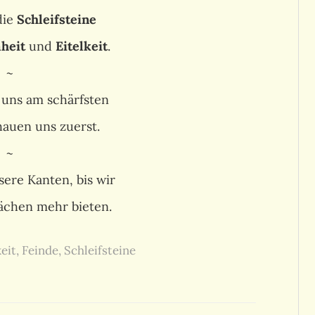
die
Schleifsteine
heit
und
Eitelkeit
.
~
 uns am schärfsten
auen uns zuerst.
~
sere Kanten, bis wir
lächen mehr bieten.
keit
,
Feinde
,
Schleifsteine