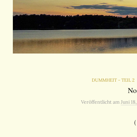
DUMMHEIT - TEIL 2
No
Veröffentlicht
am
Juni 18
(