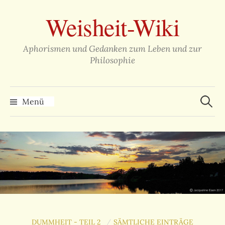
Zum
Weisheit-Wiki
Inhalt
überspringen
Aphorismen und Gedanken zum Leben und zur
Philosophie
Suche
nach:
Menü
DUMMHEIT - TEIL 2
SÄMTLICHE EINTRÄGE
/