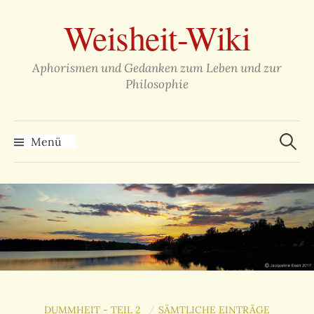
Zum
Weisheit-Wiki
Inhalt
überspringen
Aphorismen und Gedanken zum Leben und zur
Philosophie
Suche
nach:
Menü
DUMMHEIT - TEIL 2
SÄMTLICHE EINTRÄGE
/