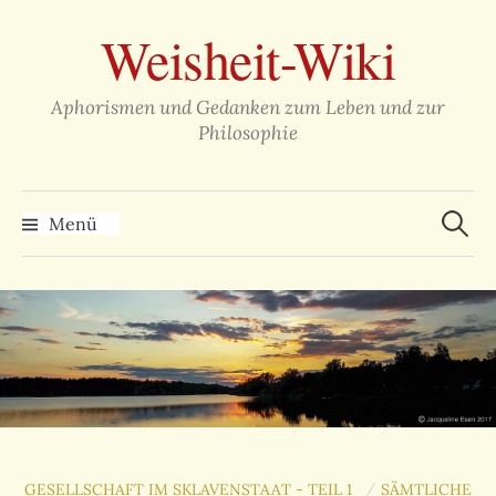
Zum
Weisheit-Wiki
Inhalt
überspringen
Aphorismen und Gedanken zum Leben und zur
Philosophie
Suche
nach:
Menü
GESELLSCHAFT IM SKLAVENSTAAT - TEIL 1
SÄMTLICHE
/