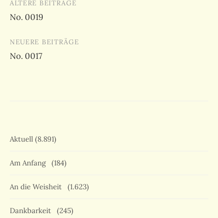
Beitragsnavigation
ÄLTERE BEITRÄGE
No. 0019
NEUERE BEITRÄGE
No. 0017
Aktuell
(8.891)
Am Anfang
(184)
An die Weisheit
(1.623)
Dankbarkeit
(245)