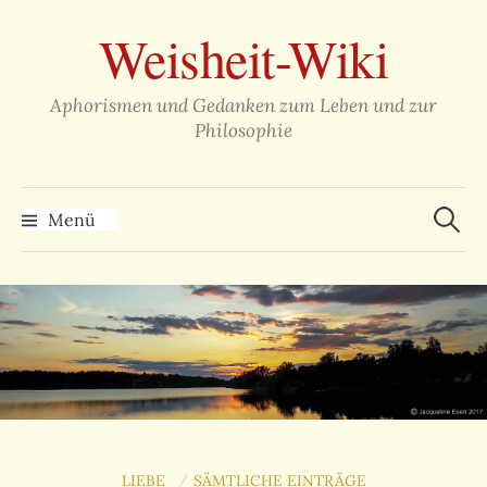
Zum
Weisheit-Wiki
Inhalt
überspringen
Aphorismen und Gedanken zum Leben und zur
Philosophie
Suche
nach:
Menü
LIEBE
SÄMTLICHE EINTRÄGE
/