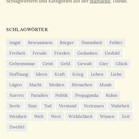
Schlagwörtern und Kategorien auf der
Startseite
. Danke.
SCHLAGWÖRTER
Angst
Bewusstsein
Bürger
Dummheit
Fehler
Freiheit
Freude
Frieden
Gedanken
Geduld
Geheimnisse
Geist
Geld
Gewalt
Gier
Glück
Hoffnung
Ideen
Kraft
Krieg
Leben
Liebe
Lügen
Macht
Medien
Menschen
Musik
Narren
Paradies
Politik
Propaganda
Ruhm
Seele
Sinn
Tod
Verstand
Vertrauen
Wahrheit
Weisheit
Welt
Wert
Wirklichkeit
Wissen
Zeit
Zweifel