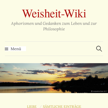
Zum
Weisheit-Wiki
Inhalt
überspringen
Aphorismen und Gedanken zum Leben und zur
Philosophie
Suche
nach:
Menü
LIEBE
SÄMTLICHE EINTRÄGE
/