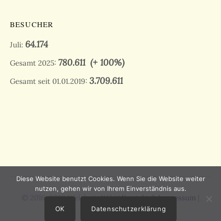
BESUCHER
64.174
Juli:
780.611
(+ 100%)
Gesamt 2025:
3.709.611
Gesamt seit 01.01.2019:
Diese Website benutzt Cookies. Wenn Sie die Website weiter
nutzen, gehen wir von Ihrem Einverständnis aus.
© 2016-2026 Weisheit-Wiki |
Kontakt & Impressum
|
Datenschutz
OK
Datenschutzerklärung