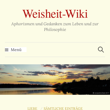
Zum
Weisheit-Wiki
Inhalt
überspringen
Aphorismen und Gedanken zum Leben und zur
Philosophie
Suche
nach:
Menü
LIEBE
SÄMTLICHE EINTRÄGE
/