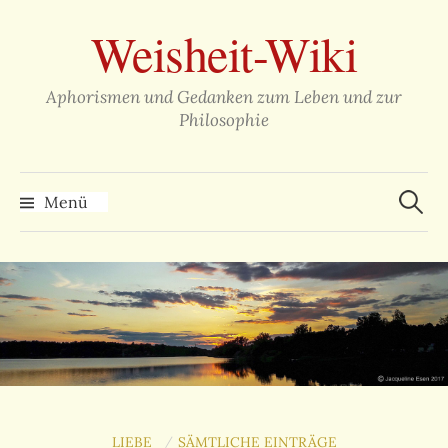
Zum
Weisheit-Wiki
Inhalt
überspringen
Aphorismen und Gedanken zum Leben und zur
Philosophie
Suche
nach:
Menü
LIEBE
SÄMTLICHE EINTRÄGE
/