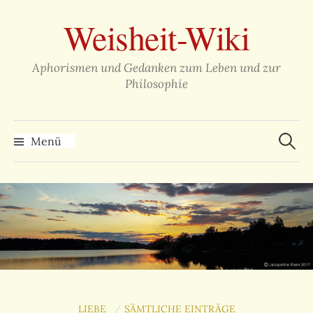
Zum
Weisheit-Wiki
Inhalt
überspringen
Aphorismen und Gedanken zum Leben und zur
Philosophie
Suche
nach:
Menü
LIEBE
SÄMTLICHE EINTRÄGE
/