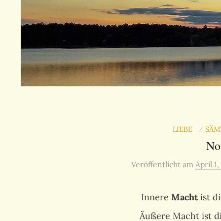
LIEBE
SÄM
/
No
Veröffentlicht
am
April 1,
Innere
Macht
ist d
Äußere Macht ist 