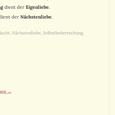
ng
dient der
Eigenliebe
.
dient der
Nächstenliebe
.
acht
,
Nächstenliebe
,
Selbstbeherrschung
ehen →