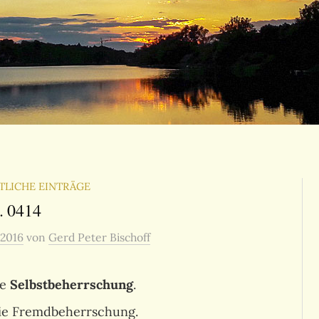
TLICHE EINTRÄGE
. 0414
 2016
von
Gerd Peter Bischoff
ie
Selbstbeherrschung
.
die Fremdbeherrschung.