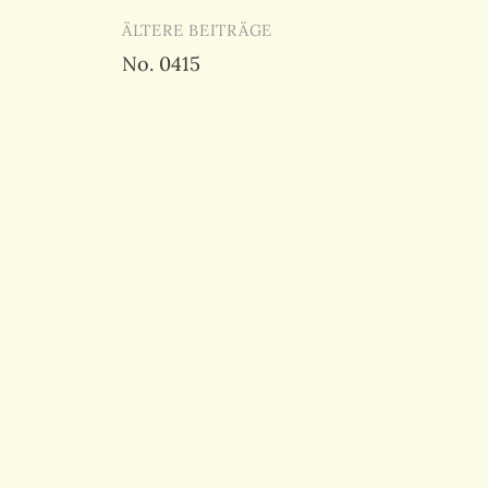
Beitragsnavigation
ÄLTERE BEITRÄGE
No. 0415