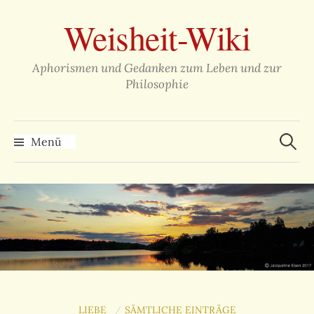
Zum
Weisheit-Wiki
Inhalt
überspringen
Aphorismen und Gedanken zum Leben und zur
Philosophie
Suche
nach:
Menü
LIEBE
SÄMTLICHE EINTRÄGE
/