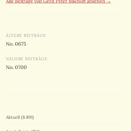
Alle Beiträge von Gerd Peter Bischoff ansehen →
Beitragsnavigation
ÄLTERE BEITRÄGE
No. 0675
NEUERE BEITRÄGE
No. 0700
Aktuell
(8.891)