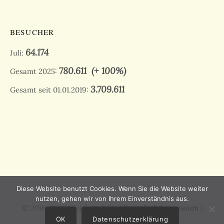
BESUCHER
64.174
Juli:
780.611
(+ 100%)
Gesamt 2025:
3.709.611
Gesamt seit 01.01.2019:
Diese Website benutzt Cookies. Wenn Sie die Website weiter
nutzen, gehen wir von Ihrem Einverständnis aus.
© 2016-2026 Weisheit-Wiki |
Kontakt & Impressum
|
Datenschutz
OK
Datenschutzerklärung