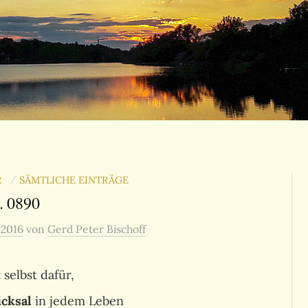
ER
SÄMTLICHE EINTRÄGE
/
. 0890
 2016
von
Gerd Peter Bischoff
 selbst dafür,
icksal
in jedem Leben