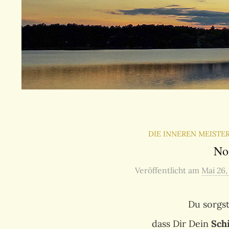
DIE INNEREN MEIST
No
Veröffentlicht
am
Mai 26,
Du sorgst
dass Dir Dein
Sch