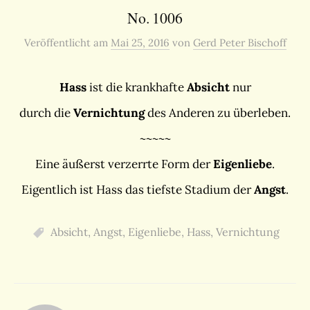
No. 1006
Veröffentlicht
am
Mai 25, 2016
von
Gerd Peter Bischoff
Hass
ist die krankhafte
Absicht
nur
durch die
Vernichtung
des Anderen zu überleben.
~~~~~
Eine äußerst verzerrte Form der
Eigenliebe
.
Eigentlich ist Hass das tiefste Stadium der
Angst
.
Absicht
,
Angst
,
Eigenliebe
,
Hass
,
Vernichtung