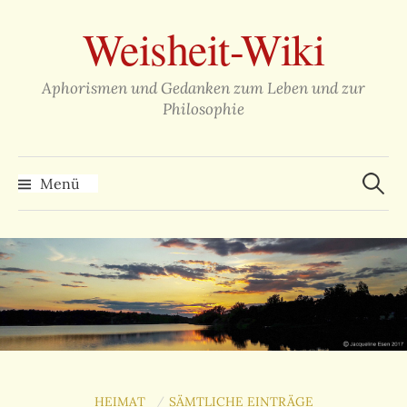
Zum
Weisheit-Wiki
Inhalt
überspringen
Aphorismen und Gedanken zum Leben und zur
Philosophie
Suche
nach:
Menü
HEIMAT
SÄMTLICHE EINTRÄGE
/