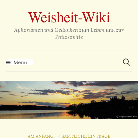
Zum
Weisheit-Wiki
Inhalt
überspringen
Aphorismen und Gedanken zum Leben und zur
Philosophie
Suche
nach:
Menü
AM ANFANG
SÄMTLICHE EINTRÄGE
/