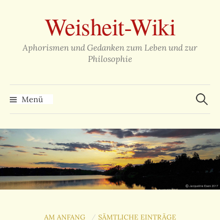
Zum
Weisheit-Wiki
Inhalt
überspringen
Aphorismen und Gedanken zum Leben und zur
Philosophie
Suche
nach:
Menü
AM ANFANG
SÄMTLICHE EINTRÄGE
/