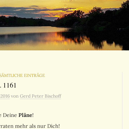
SÄMTLICHE EINTRÄGE
. 1161
 2016
von
Gerd Peter Bischoff
ie Deine
Pläne
!
raten mehr als nur Dich!