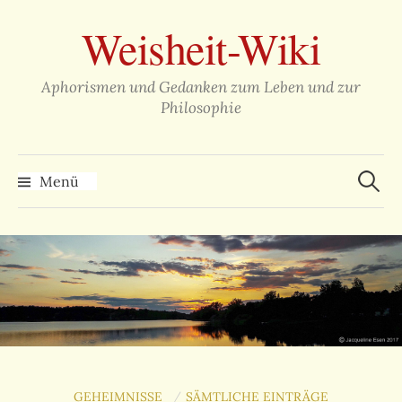
Zum
Weisheit-Wiki
Inhalt
überspringen
Aphorismen und Gedanken zum Leben und zur
Philosophie
Suche
nach:
Menü
GEHEIMNISSE
SÄMTLICHE EINTRÄGE
/