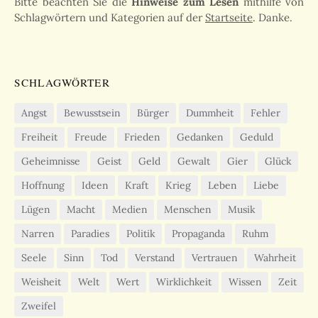
Bitte beachten Sie die
Hinweise zum Lesen
mithilfe von
Schlagwörtern und Kategorien auf der
Startseite
. Danke.
SCHLAGWÖRTER
Angst
Bewusstsein
Bürger
Dummheit
Fehler
Freiheit
Freude
Frieden
Gedanken
Geduld
Geheimnisse
Geist
Geld
Gewalt
Gier
Glück
Hoffnung
Ideen
Kraft
Krieg
Leben
Liebe
Lügen
Macht
Medien
Menschen
Musik
Narren
Paradies
Politik
Propaganda
Ruhm
Seele
Sinn
Tod
Verstand
Vertrauen
Wahrheit
Weisheit
Welt
Wert
Wirklichkeit
Wissen
Zeit
Zweifel