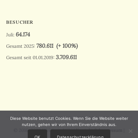
BESUCHER
64.174
Juli:
780.611
(+ 100%)
Gesamt 2025:
3.709.611
Gesamt seit 01.01.2019:
Diese Website benutzt Cookies. Wenn Sie die Website weiter
nutzen, gehen wir von Ihrem Einverständnis aus.
© 2016-2026 Weisheit-Wiki |
Kontakt & Impressum
|
Datenschutz
OK
Datenschutzerklärung