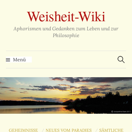
Zum
Weisheit-Wiki
Inhalt
überspringen
Aphorismen und Gedanken zum Leben und zur
Philosophie
Suche
nach:
Menü
GEHEIMNISSE
NEUES VOM PARADIES
SÄMTLICHE
/
/