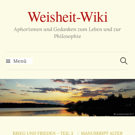
Zum
Weisheit-Wiki
Inhalt
überspringen
Aphorismen und Gedanken zum Leben und zur
Philosophie
Suche
nach:
Menü
KRIEG UND FRIEDEN - TEIL 3
MANUSKRIPT ALTER
/