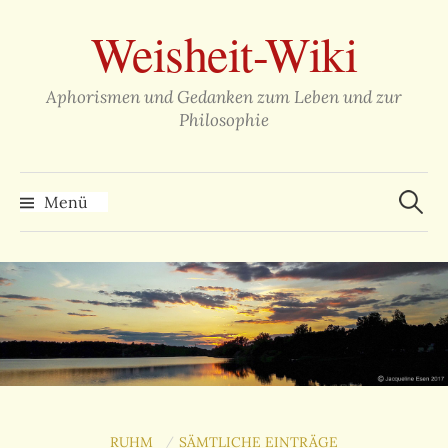
Zum
Weisheit-Wiki
Inhalt
überspringen
Aphorismen und Gedanken zum Leben und zur
Philosophie
Suche
nach:
Menü
RUHM
SÄMTLICHE EINTRÄGE
/