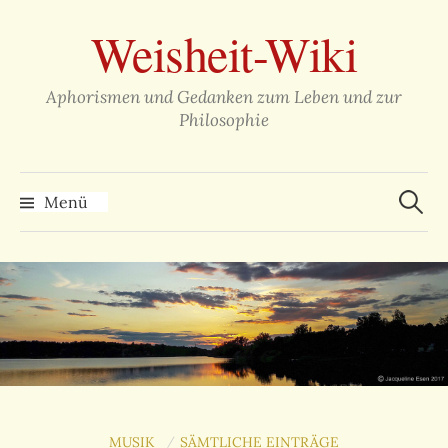
Zum
Weisheit-Wiki
Inhalt
überspringen
Aphorismen und Gedanken zum Leben und zur
Philosophie
Suche
nach:
Menü
MUSIK
SÄMTLICHE EINTRÄGE
/