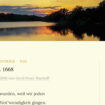
EINTRÄGE
TOD
/
. 1668
 2016
von
Gerd Peter Bischoff
 wurden, weil wir jeden
„Not“wendigkeit gingen.