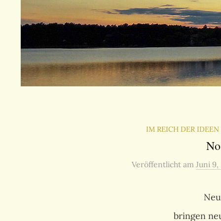
IM REICH DER IDEE
No
Veröffentlicht
am
Juni 9,
Ne
bringen n