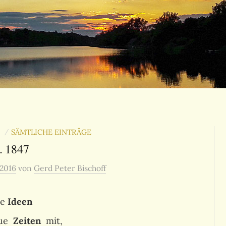
N
SÄMTLICHE EINTRÄGE
/
. 1847
 2016
von
Gerd Peter Bischoff
ue
Ideen
eue
Zeiten
mit,