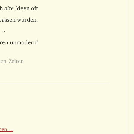
ch
alte
Ideen oft
 passen würden.
~
ären unmodern!
een
,
Zeiten
ehen →