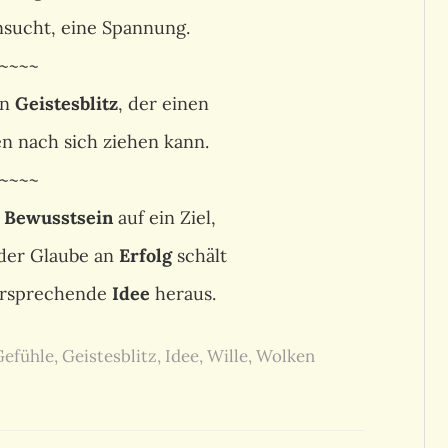
nsucht, eine Spannung.
~~~~
en
Geistesblitz
, der einen
n nach sich ziehen kann.
~~~~
s
Bewusstsein
auf ein Ziel,
der Glaube an
Erfolg
schält
versprechende
Idee
heraus.
Gefühle
,
Geistesblitz
,
Idee
,
Wille
,
Wolken