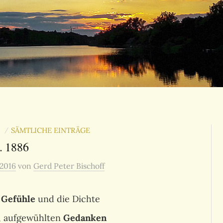
N
SÄMTLICHE EINTRÄGE
/
. 1886
 2016
von
Gerd Peter Bischoff
r
Gefühle
und die Dichte
, aufgewühlten
Gedanken