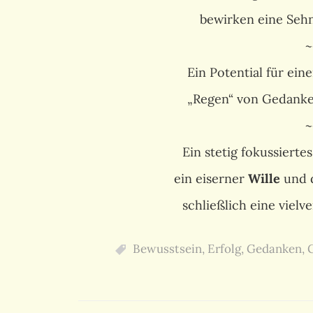
bewirken eine Seh
~
Ein Potential für ein
„Regen“ von Gedanke
~
Ein stetig fokussierte
ein eiserner
Wille
und 
schließlich eine viel
Bewusstsein
,
Erfolg
,
Gedanken
,