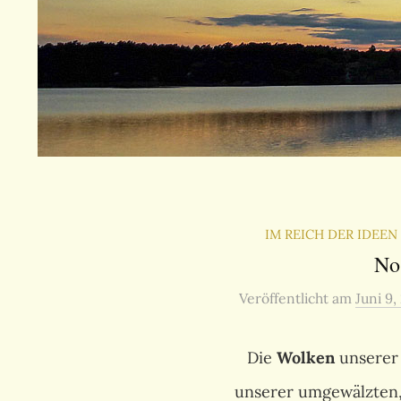
IM REICH DER IDEE
No
Veröffentlicht
am
Juni 9,
Die
Wolken
unsere
unserer umgewälzten