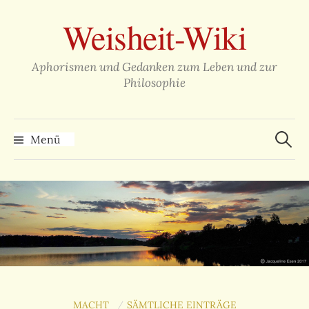
Zum
Weisheit-Wiki
Inhalt
überspringen
Aphorismen und Gedanken zum Leben und zur
Philosophie
Suche
nach:
Menü
MACHT
SÄMTLICHE EINTRÄGE
/