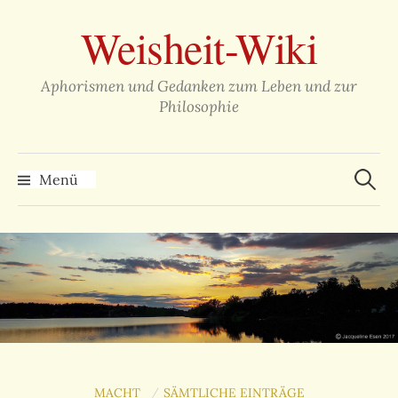
Zum
Weisheit-Wiki
Inhalt
überspringen
Aphorismen und Gedanken zum Leben und zur
Philosophie
Suche
nach:
Menü
MACHT
SÄMTLICHE EINTRÄGE
/