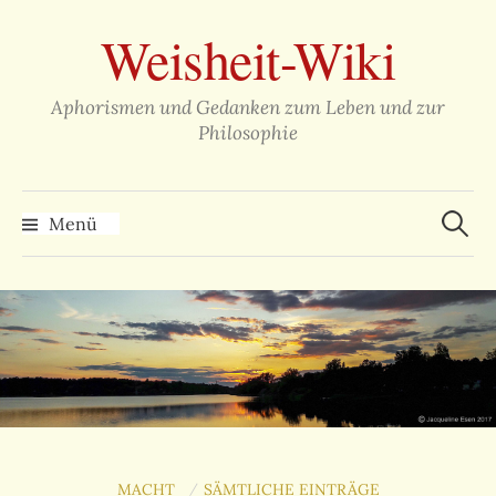
Zum
Weisheit-Wiki
Inhalt
überspringen
Aphorismen und Gedanken zum Leben und zur
Philosophie
Suche
nach:
Menü
MACHT
SÄMTLICHE EINTRÄGE
/