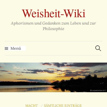
Zum
Weisheit-Wiki
Inhalt
überspringen
Aphorismen und Gedanken zum Leben und zur
Philosophie
Suche
nach:
Menü
MACHT
SÄMTLICHE EINTRÄGE
/