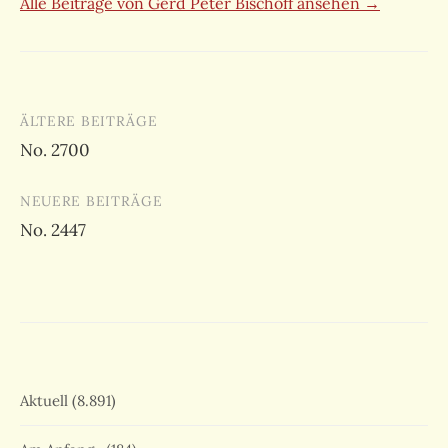
Alle Beiträge von Gerd Peter Bischoff ansehen →
Beitragsnavigation
ÄLTERE BEITRÄGE
No. 2700
NEUERE BEITRÄGE
No. 2447
Aktuell
(8.891)