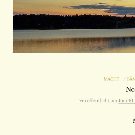
MACHT
SÄM
/
No
Veröffentlicht
am
Juni 10