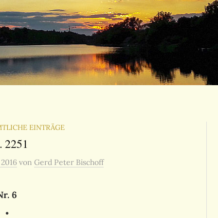
TLICHE EINTRÄGE
. 2251
, 2016
von
Gerd Peter Bischoff
Nr. 6
•