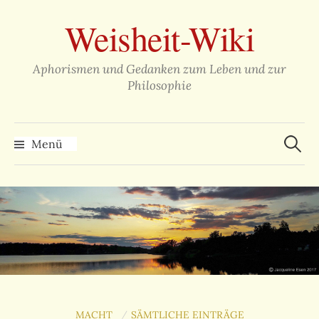
Zum
Weisheit-Wiki
Inhalt
überspringen
Aphorismen und Gedanken zum Leben und zur
Philosophie
Suche
nach:
Menü
MACHT
SÄMTLICHE EINTRÄGE
/