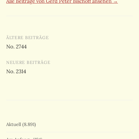
Alle Beiträge von Gerd Peter Bischoff ansehen →
Beitragsnavigation
ÄLTERE BEITRÄGE
No. 2744
NEUERE BEITRÄGE
No. 2314
Aktuell
(8.891)