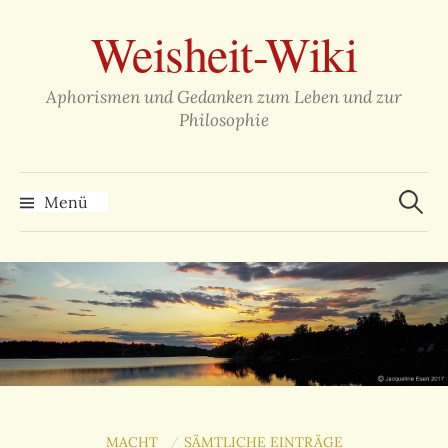
Zum
Weisheit-Wiki
Inhalt
überspringen
Aphorismen und Gedanken zum Leben und zur
Philosophie
Suche
nach:
Menü
MACHT
SÄMTLICHE EINTRÄGE
/