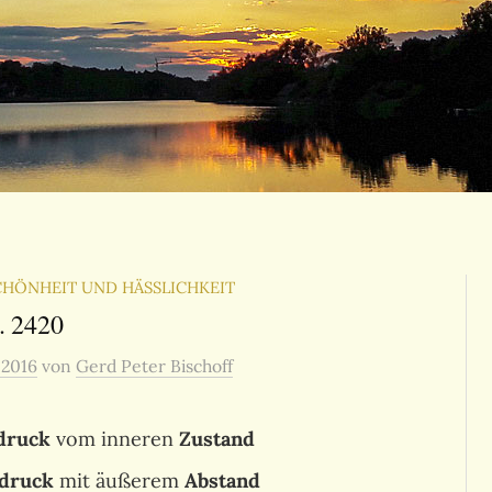
CHÖNHEIT UND HÄSSLICHKEIT
. 2420
, 2016
von
Gerd Peter Bischoff
druck
vom inneren
Zustand
druck
mit äußerem
Abstand