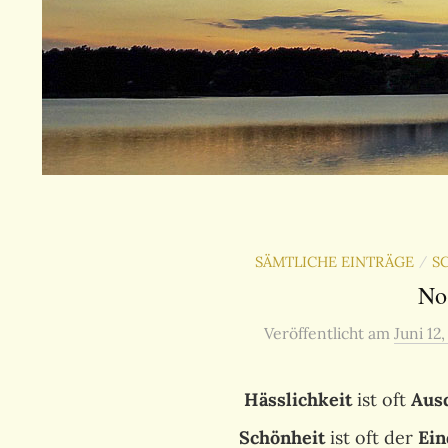
SÄMTLICHE EINTRÄGE
S
/
No
Veröffentlicht
am
Juni 12
Hässlichkeit
ist oft
Aus
Schönheit
ist oft der
Ein